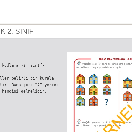
EK 2. SINIF
 kodlama -2. sInIf-
ller belirli bir kurala
tır. Buna göre “?” yerine
 hangisi gelmelidir.