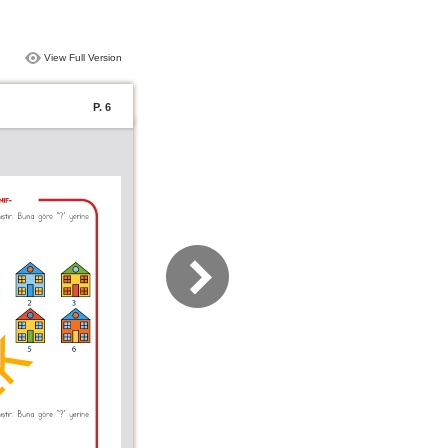
View Full Version
P. 6