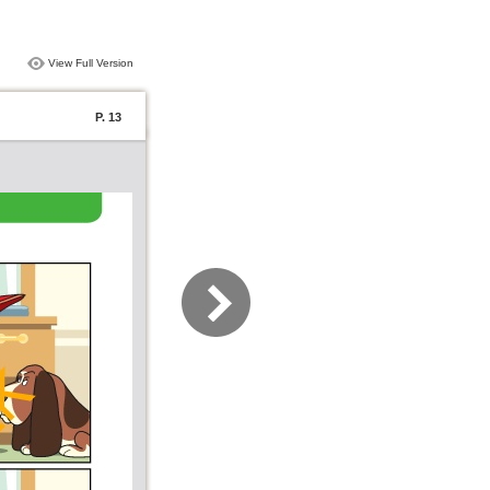
View Full Version
P. 13